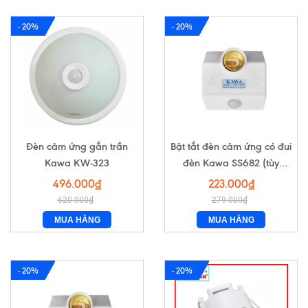
- 20%
- 20%
Đèn cảm ứng gắn trần
Bật tắt đèn cảm ứng có đui
Kawa KW-323
đèn Kawa SS682 (tùy
chỉnh)
496.000₫
223.000₫
620.000₫
279.000₫
MUA HÀNG
MUA HÀNG
- 20%
- 20%