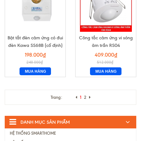
Bật tắt đèn cảm ứng có đui
Công tắc cảm ứng vi sóng
đèn Kawa SS68B (cố định)
âm trần RS04
198.000₫
409.000₫
248.000₫
512.000₫
MUA HÀNG
MUA HÀNG
Trang:
1
2
DANH MỤC SẢN PHẨM
HỆ THỐNG SMARTHOME