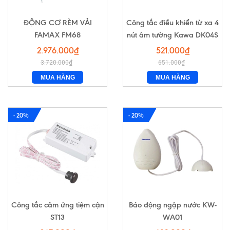
ĐỘNG CƠ RÈM VẢI
Công tắc điều khiển từ xa 4
FAMAX FM68
nút âm tường Kawa DK04S
2.976.000₫
521.000₫
3.720.000₫
651.000₫
MUA HÀNG
MUA HÀNG
- 20%
- 20%
Công tắc cảm ứng tiệm cận
Báo động ngập nước KW-
ST13
WA01