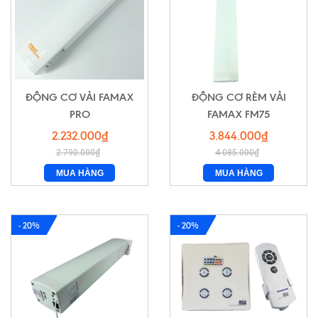
ĐỘNG CƠ VẢI FAMAX
ĐỘNG CƠ RÈM VẢI
PRO
FAMAX FM75
2.232.000₫
3.844.000₫
2.790.000₫
4.085.000₫
MUA HÀNG
MUA HÀNG
- 20%
- 20%