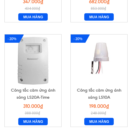
347.000₫
682.000₫
434.000₫
853.000₫
MUA HÀNG
MUA HÀNG
- 20%
- 20%
Công tắc cảm ứng ánh
Công tắc cảm ứng ánh
sáng LS20A-Time
sáng LS10A
310.000₫
198.000₫
388.000₫
248.000₫
MUA HÀNG
MUA HÀNG