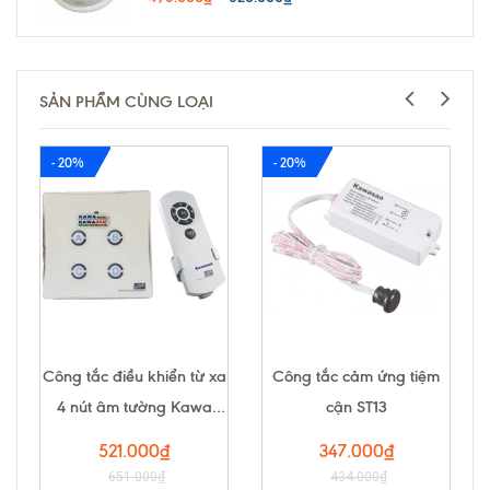
SẢN PHẨM CÙNG LOẠI
- 20%
- 20%
Công tắc điều khiển từ xa
Công tắc cảm ứng tiệm
4 nút âm tường Kawa
cận ST13
DK04S
521.000₫
347.000₫
651.000₫
434.000₫