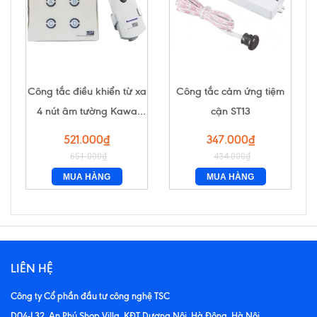
Công tắc điều khiển từ xa
Công tắc cảm ứng tiệm
4 nút âm tường Kawa
cận ST13
DK04S
521.000₫
347.000₫
651.000₫
434.000₫
MUA HÀNG
MUA HÀNG
LIÊN HỆ
Công ty Cổ phần đầu tư công nghệ TSC
D04-L32, An Phú Shop Villa, KĐT Dương Nội, Hà Đông, Hà Nội