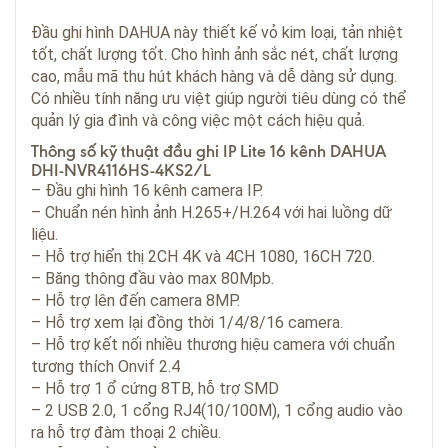
Đầu ghi hình DAHUA
này thiết kế vỏ kim loại, tản nhiệt
tốt, chất lượng tốt. Cho hình ảnh sắc nét, chất lượng
cao, mẫu mã thu hút khách hàng và dễ dàng sử dụng.
Có nhiều tính năng ưu việt giúp người tiêu dùng có thể
quản lý gia đình và công việc một cách hiệu quả.
Thông số kỹ thuật đầu ghi IP Lite 16 kênh DAHUA
DHI-NVR4116HS-4KS2/L
– Đầu ghi hình 16 kênh camera IP.
– Chuẩn nén hình ảnh H.265+/H.264 với hai luồng dữ
liệu.
– Hỗ trợ hiển thị 2CH 4K và 4CH 1080, 16CH 720.
– Băng thông đầu vào max 80Mpb.
– Hỗ trợ lên đến camera 8MP.
– Hỗ trợ xem lại đồng thời 1/4/8/16 camera.
– Hỗ trợ kết nối nhiều thương hiệu camera với chuẩn
tương thích Onvif 2.4
– Hỗ trợ 1 ổ cứng 8TB, hỗ trợ SMD
– 2 USB 2.0, 1 cổng RJ4(10/100M), 1 cổng audio vào
ra hỗ trợ đàm thoại 2 chiều.