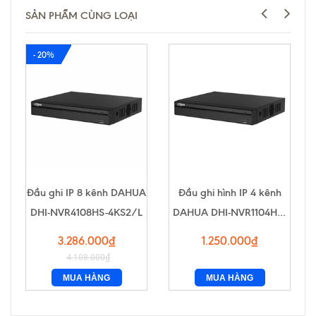
SẢN PHẨM CÙNG LOẠI
- 20%
Đầu ghi IP 8 kênh DAHUA
Đầu ghi hình IP 4 kênh
DHI-NVR4108HS-4KS2/L
DAHUA DHI-NVR1104HS-
S3/H
3.286.000₫
1.250.000₫
4.108.000₫
MUA HÀNG
MUA HÀNG