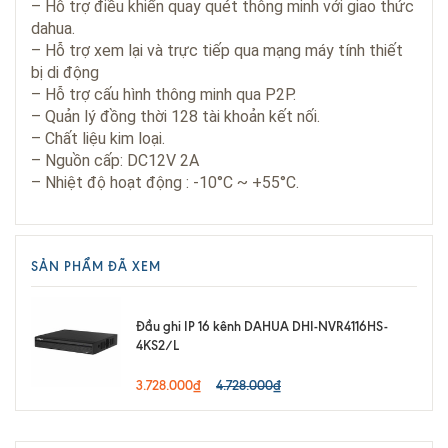
– Hỗ trợ điều khiển quay quét thông minh với giao thức
dahua.
– Hỗ trợ xem lại và trực tiếp qua mạng máy tính thiết
bị di động
– Hỗ trợ cấu hình thông minh qua P2P.
– Quản lý đồng thời 128 tài khoản kết nối.
– Chất liệu kim loại.
– Nguồn cấp: DC12V 2A
– Nhiệt độ hoạt động : -10°C ~ +55°C.
SẢN PHẨM ĐÃ XEM
Đầu ghi IP 16 kênh DAHUA DHI-NVR4116HS-
4KS2/L
3.728.000₫
4.728.000₫