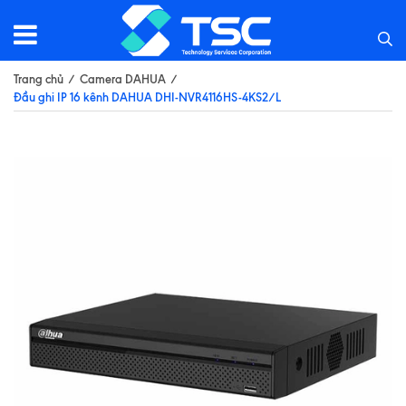
Trang chủ
/
Camera DAHUA
/
Đầu ghi IP 16 kênh DAHUA DHI-NVR4116HS-4KS2/L