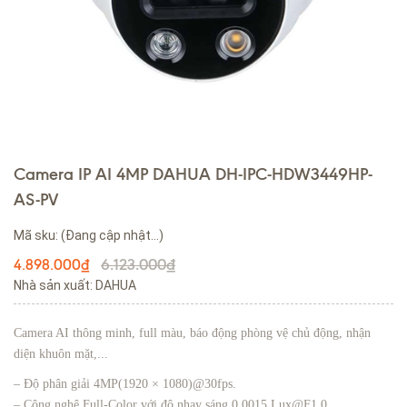
Camera IP AI 4MP DAHUA DH-IPC-HDW3449HP-
AS-PV
Mã sku:
(Đang cập nhật...)
6.123.000₫
4.898.000₫
Nhà sản xuất: DAHUA
Camera AI thông minh, full màu, báo động phòng vệ chủ động, nhận
diện khuôn mặt,...
– Độ phân giải 4MP(1920 × 1080)@30fps.
– Công nghệ Full-Color với độ nhạy sáng 0.0015 Lux@F1.0.