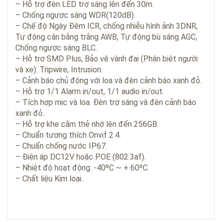
– Hỗ trợ đèn LED trợ sáng lên đến 30m.
– Chống ngược sáng WDR(120dB).
– Chế độ Ngày Đêm ICR, chống nhiễu hình ảnh 3DNR,
Tự động cân bằng trắng AWB, Tự động bù sáng AGC,
Chống ngược sáng BLC.
– Hỗ trợ SMD Plus, Bảo vệ vành đai (Phân biệt người
và xe): Tripwire, Intrusion.
– Cảnh báo chủ động với loa và đèn cảnh báo xanh đỏ.
– Hỗ trợ 1/1 Alarm in/out, 1/1 audio in/out.
– Tích hợp mic và loa. Đèn trợ sáng và đèn cảnh báo
xanh đỏ.
– Hỗ trợ khe cắm thẻ nhớ lên đến 256GB.
– Chuẩn tương thích Onvif 2.4.
– Chuẩn chống nước IP67.
– Điện áp DC12V hoặc POE (802.3af).
– Nhiệt độ hoạt động: -40ºC ~ + 60ºC.
– Chất liệu Kim loại.