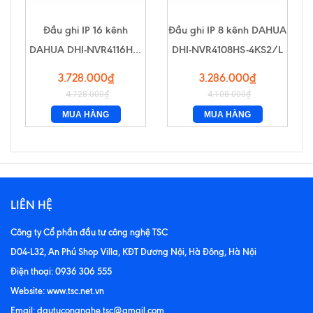
Đầu ghi IP 16 kênh
Đầu ghi IP 8 kênh DAHUA
DAHUA DHI-NVR4116HS-
DHI-NVR4108HS-4KS2/L
4KS2/L
3.728.000₫
3.286.000₫
4.728.000₫
4.108.000₫
MUA HÀNG
MUA HÀNG
LIÊN HỆ
Công ty Cổ phần đầu tư công nghệ TSC
D04-L32, An Phú Shop Villa, KĐT Dương Nội, Hà Đông, Hà Nội
Điện thoại: 0936 306 555
Website: www.tsc.net.vn
Email: dautucongnghe.tsc@gmail.com