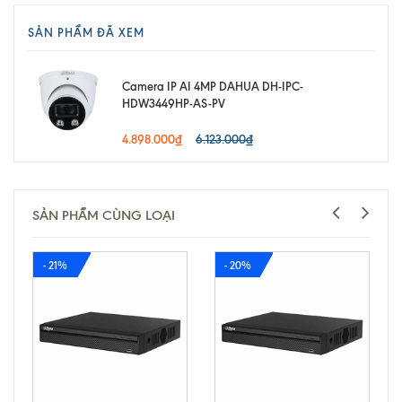
SẢN PHẨM ĐÃ XEM
Camera IP AI 4MP DAHUA DH-IPC-
HDW3449HP-AS-PV
4.898.000₫
6.123.000₫
SẢN PHẨM CÙNG LOẠI
- 21%
- 20%