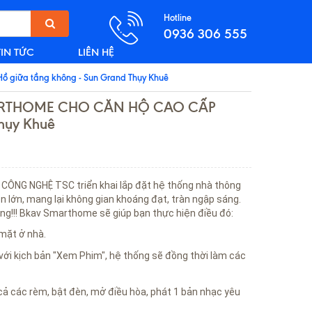
Hotline
0936 306 555
TIN TỨC
LIÊN HỆ
iữa tầng không - Sun Grand Thụy Khuê
ARTHOME CHO CĂN HỘ CAO CẤP
Thụy Khuê
CÔNG NGHỆ TSC triển khai lắp đặt hệ thống nhà thông
ên lớn, mang lại không gian khoáng đạt, tràn ngập sáng.
ng!!! Bkav Smarthome sẽ giúp bạn thực hiện điều đó:
 mặt ở nhà.
với kịch bản "Xem Phim", hệ thống sẽ đồng thời làm các
 cả các rèm, bật đèn, mở điều hòa, phát 1 bản nhạc yêu