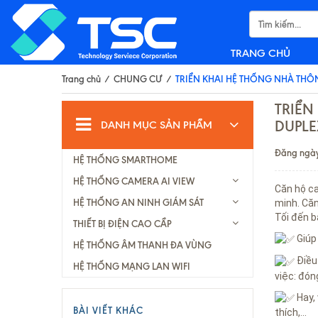
TRANG CHỦ
Trang chủ
/
CHUNG CƯ
/
TRIỂN KHAI HỆ THỐNG NHÀ THÔNG
TRIỂN
DUPLEX
DANH MỤC SẢN PHẨM
Đăng ngày
HỆ THỐNG SMARTHOME
HỆ THỐNG CAMERA AI VIEW
Căn hộ c
HỆ THỐNG AN NINH GIÁM SÁT
minh. Căn
Tối đến b
THIẾT BỊ ĐIỆN CAO CẦP
Giúp 
HỆ THỐNG ÂM THANH ĐA VÙNG
Điều 
HỆ THỐNG MẠNG LAN WIFI
việc: đón
Hay, 
BÀI VIẾT KHÁC
thích,...