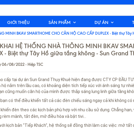
GIỚI THIỆU
SẢN PHẨM
DỰ ÁN
 MINH BKAV SMARTHOME CHO CĂN HỘ CAO CẤP DUPLEX - Biệt thự Tây Hồ g
 KHAI HỆ THỐNG NHÀ THÔNG MINH BKAV SM
 - Biệt thự Tây Hồ giữa tầng không - Sun Grand 
 06/08/2022 - Hiệp TSC
ao cấp tại dự án Sun Grand Thụy Khuê hiện đang được CTY CP ĐẦU TƯ 
 hộ nằm trên lầu cao, có khoảng diện tích tiếp xúc với ánh sáng tự nhi
ạn cũng muốn căn hộ của mình được thắp sáng lung linh giữa tầng khô
bạn có thể điều khiển tất cả các đèn chiếu sáng ngay cả khi không có
khiển đèn theo các kịch bản phù hợp với nhu cầu sử dụng. Chẳng hạn, 
g rèm mành, tắt đèn, mở điều hòa và bật tivi...
với kịch bản "Tiếp Khách", hệ thống sẽ đồng thời làm các việc: mở tất