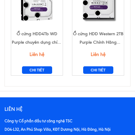
Ổ cứng HDD4Tb WD
Ổ cứng HDD Western 2TB
Purple chuyên dụng chính
Purple Chính Hãng
hãng (SPC)
chuyên dụng dành cho
Liên hệ
Liên hệ
camera
CHI TIẾT
CHI TIẾT
LIÊN HỆ
Công ty Cổ phần đầu tư công nghệ TSC
D04-L32, An Phú Shop Villa, KĐT Dương Nội, Hà Đông, Hà Nội