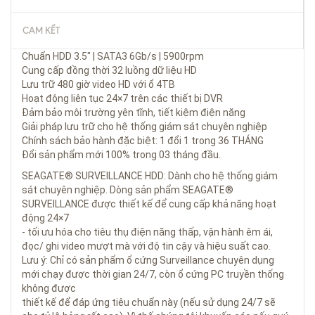
CAM KẾT
Chuẩn HDD 3.5" | SATA3 6Gb/s | 5900rpm
Cung cấp đồng thời 32 luồng dữ liệu HD
Lưu trữ 480 giờ video HD với ổ 4TB
Hoạt động liên tục 24×7 trên các thiết bị DVR
Đảm bảo môi trường yên tĩnh, tiết kiệm điện năng
Giải pháp lưu trữ cho hệ thống giám sát chuyên nghiệp
Chính sách bảo hành đặc biệt: 1 đổi 1 trong 36 THÁNG
Đổi sản phẩm mới 100% trong 03 tháng đầu.
SEAGATE® SURVEILLANCE HDD: Dành cho hệ thống giám
sát chuyên nghiệp. Dòng sản phẩm SEAGATE®
SURVEILLANCE được thiết kế để cung cấp khả năng hoạt
động 24×7
- tối ưu hóa cho tiêu thụ điện năng thấp, vận hành êm ái,
đọc/ ghi video mượt mà với độ tin cậy và hiệu suất cao.
Lưu ý: Chỉ có sản phẩm ổ cứng Surveillance chuyên dụng
mới chạy được thời gian 24/7, còn ổ cứng PC truyền thống
không được
thiết kế để đáp ứng tiêu chuẩn này (nếu sử dụng 24/7 sẽ