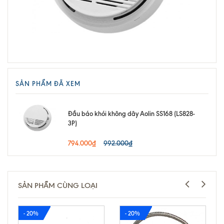
SẢN PHẨM ĐÃ XEM
Đầu báo khói không dây Aolin SS168 (LS828-
3P)
794.000₫
992.000₫
SẢN PHẨM CÙNG LOẠI
- 20%
- 20%