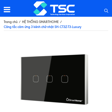
Trang chủ
/
HỆ THỐNG SMARTHOME
/
Công tắc cảm ứng 3 kênh chữ nhật SH-CT3Z-T3-Luxury