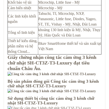
Khối bảo vệ tải
Microchip, Little fuse - Mỹ
Cảm biến nhiệt
Microchip - Mỹ
Tabuchi, TI, Microchip, NXP,
Các linh kiện khối
Panasonic, Little fuse, Diodes, Yageo,
nguồn
ST, TE, Vishay - Mỹ, Nhật, Đài Loan
khoảng 130 linh kiện là Mỹ, Nhật, Thụy
Tổng số linh kiện
Sỹ, Hàn Quốc và Đài Loan
Thiết kế kiểu dáng,
Bkav SmartHome thiết kế và sản xuất tại
phần mềm và hệ
Việt Nam
thống Cloud...
Giấy chứng nhận công tắc cảm ứng 3 kênh
chữ nhật SH-CT3Z-T3-Luxury đạt tiêu
chuẩn Châu Âu.
Bộ sản phẩm đóng gói Công tắc cảm ứng 3 kênh
chữ nhật SH-CT3Z-T3-Luxury
Sử dụng thiết bị công tắc cảm ứng 3 kênh chữ
nhật SH-CT3Z-T3-Luxury