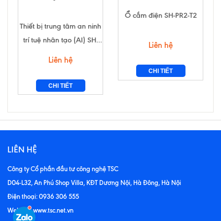
Ổ cắm điện SH-PR2-T2
Thiết bị trung tâm an ninh
trí tuệ nhân tạo (AI) SH-
Liên hệ
HAS
Liên hệ
CHI TIẾT
CHI TIẾT
LIÊN HỆ
Công ty Cổ phần đầu tư công nghệ TSC
D04-L32, An Phú Shop Villa, KĐT Dương Nội, Hà Đông, Hà Nội
Điện thoại: 0936 306 555
Website: www.tsc.net.vn