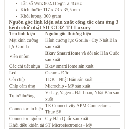
Tần số Wifi: 802.11b\g\n-2.4GHz
Kích thước: 117 x 73 x 35,5 mm
Khối lượng: 300 gram
Nguồn góc linh kiện sản xuất công tắc cảm ứng 3
kênh chữ nhật SH-CT3Z-T3-Luxury
Tên linh kiện
Nguồn gốc thương hiệu
Mặt kính cường
Kính cường lực Gorilla - Cty Nhật Bản
lực Gorilla
sản xuất
Bkav SmartHome
và đối tác Hàn Quốc
Viền nhôm
sản xuất
Các chi tiết nhựa
Bkav smartHome sản xuất
Led
Osram - Đức
Còi chíp
TDK - Nhật Bản sản xuất
Chíp cảm ứng
Microchip - Mỹ sản xuất
Vishay, Yageo - Đài Loan, Nhật Bản sản
Tụ trở thường
xuất
TE Connectivity APM Connectors -
Connector tín hiệu
Thụy Sỹ
Connector nguồn
Cty Hàn Quốc sản xuất
Khối điều khiển tải
ST Microelectronics - Mỹ