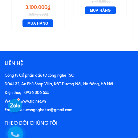
3.410.000₫
(nút nhấn hợp kim)
3.100.000₫
MUA HÀNG
3.875.000₫
MUA HÀNG
LIÊN HỆ
Công ty Cổ phần đầu tư công nghệ TSC
D04-L32, An Phú Shop Villa, KĐT Dương Nội, Hà Đông, Hà Nội
Điện thoại: 0936 306 555
Website: www.tsc.net.vn
Email: dautucongnghe.tsc@gmail.com
THEO DÕI CHÚNG TÔI