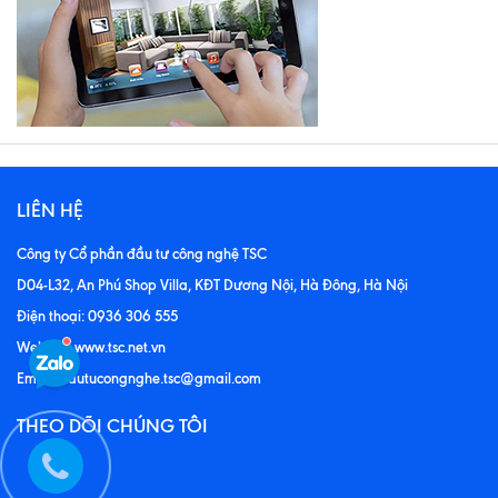
LIÊN HỆ
Công ty Cổ phần đầu tư công nghệ TSC
D04-L32, An Phú Shop Villa, KĐT Dương Nội, Hà Đông, Hà Nội
Điện thoại: 0936 306 555
Website: www.tsc.net.vn
Email: dautucongnghe.tsc@gmail.com
THEO DÕI CHÚNG TÔI